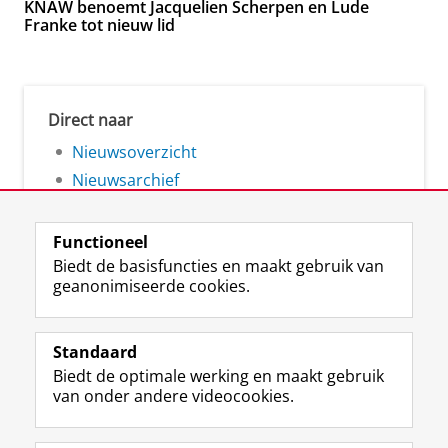
KNAW benoemt Jacquelien Scherpen en Lude
Franke tot nieuw lid
Direct naar
Nieuwsoverzicht
Nieuwsarchief
Functioneel
Biedt de basisfuncties en maakt gebruik van
geanonimiseerde cookies.
F
L
R
I
Y
Volg de RUG
a
i
S
n
o
Standaard
c
n
S
s
u
Biedt de optimale werking en maakt gebruik
e
k
-
t
T
Studiekiezers
van onder andere videocookies.
b
e
f
a
u
Maatschappij/bedrijven
o
d
e
g
b
o
I
e
r
e