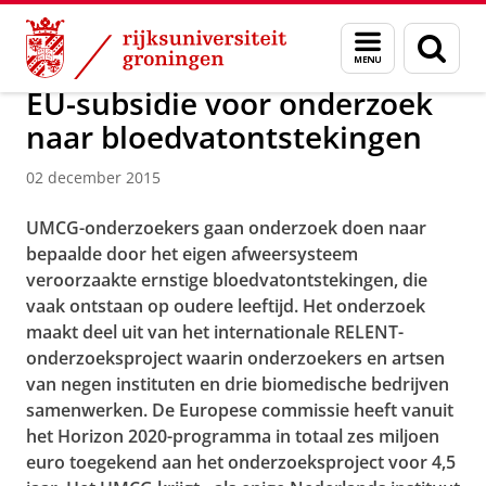
Skip
Skip
Over ons
Actueel
Nieuws
Nieuwsberichten
Menu
Zoek
to
to
en
Content
Navigation
zoeken
EU-subsidie voor onderzoek
naar bloedvatontstekingen
02 december 2015
UMCG-onderzoekers gaan onderzoek doen naar
bepaalde door het eigen afweersysteem
veroorzaakte ernstige bloedvatontstekingen, die
vaak ontstaan op oudere leeftijd. Het onderzoek
maakt deel uit van het internationale RELENT-
onderzoeksproject waarin onderzoekers en artsen
van negen instituten en drie biomedische bedrijven
samenwerken. De Europese commissie heeft vanuit
het Horizon 2020-programma in totaal zes miljoen
euro toegekend aan het onderzoeksproject voor 4,5