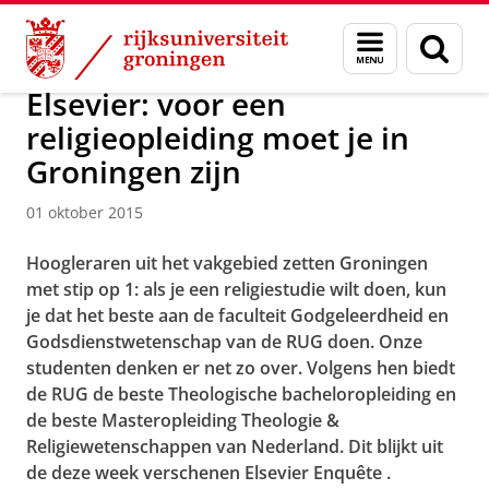
Skip
Skip
Over ons
Actueel
Nieuws
Nieuwsberichten
Menu
Zoek
to
to
en
Content
Navigation
zoeken
Elsevier: voor een
religieopleiding moet je in
Groningen zijn
01 oktober 2015
Hoogleraren uit het vakgebied zetten Groningen
met stip op 1: als je een religiestudie wilt doen, kun
je dat het beste aan de faculteit Godgeleerdheid en
Godsdienstwetenschap van de RUG doen. Onze
studenten denken er net zo over. Volgens hen biedt
de RUG de beste Theologische bacheloropleiding en
de beste Masteropleiding Theologie &
Religiewetenschappen van Nederland. Dit blijkt uit
de deze week verschenen
Elsevier Enquête
.