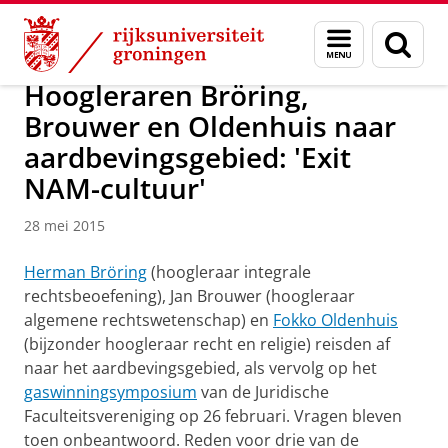
Skip
Skip
Over ons
Actueel
Nieuws
Nieuwsberichten
Menu
Zoek
to
to
en
Content
Navigation
zoeken
Hoogleraren Bröring,
Brouwer en Oldenhuis naar
aardbevingsgebied: 'Exit
NAM-cultuur'
28 mei 2015
Herman Bröring
(hoogleraar integrale
rechtsbeoefening), Jan Brouwer (hoogleraar
algemene rechtswetenschap) en
Fokko Oldenhuis
(bijzonder hoogleraar recht en religie) reisden af
naar het aardbevingsgebied, als vervolg op het
gaswinningsymposium
van de Juridische
Faculteitsvereniging op 26 februari. Vragen bleven
toen onbeantwoord. Reden voor drie van de