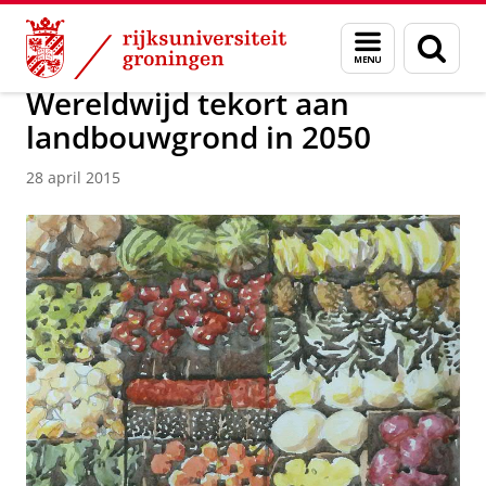
Skip
Skip
Over ons
Actueel
Nieuws
Nieuwsberichten
Menu
Zoek
to
to
en
Content
Navigation
zoeken
Wereldwijd tekort aan
landbouwgrond in 2050
28 april 2015