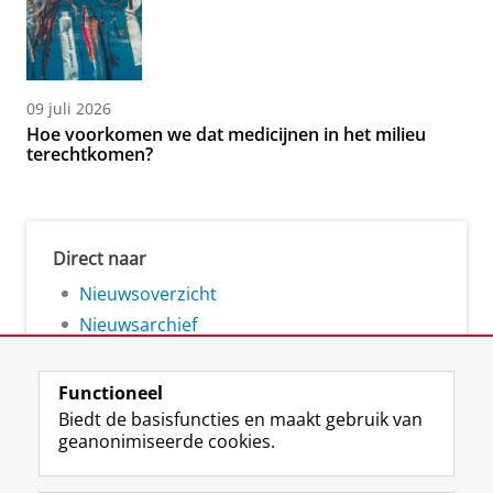
09 juli 2026
Hoe voorkomen we dat medicijnen in het milieu
terechtkomen?
Direct naar
Nieuwsoverzicht
Nieuwsarchief
Functioneel
Biedt de basisfuncties en maakt gebruik van
geanonimiseerde cookies.
F
L
R
I
Y
Volg de RUG