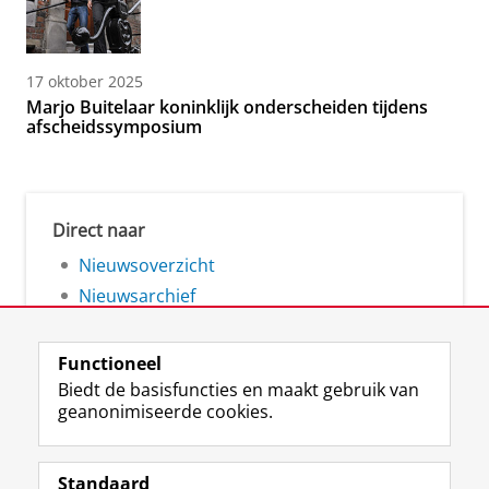
17 oktober 2025
Marjo Buitelaar koninklijk onderscheiden tijdens
afscheidssymposium
Direct naar
Nieuwsoverzicht
Nieuwsarchief
Functioneel
Biedt de basisfuncties en maakt gebruik van
geanonimiseerde cookies.
F
L
R
I
Y
Volg de RUG
a
i
S
n
o
Standaard