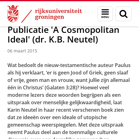
Skip
Skip
Over ons
Actueel
Nieuws
Nieuwsberichten
Menu
Zoek
to
to
en
Content
Navigation
zoeken
Publicatie 'A Cosmopolitan
Ideal' (dr. K.B. Neutel)
06 maart 2015
Wat bedoelt de nieuw-testamentische auteur Paulus
als hij verklaart, ‘er is geen Jood of Griek, geen slaaf
of vrije, geen man en vrouw, want jullie zijn allemaal
één in Christus’ (Galaten 3:28)? Hoewel veel
moderne lezers deze woorden begrijpen als een
uitspraak over menselijke gelijkwaardigheid, laat
Karin Neutel in haar recent verschenen boek zien
dat ze ideeën over een ideale of utopische
gemeenschap weerspiegelen. Met deze uitspraak
neemt Paulus deel aan de toenmalige culturele