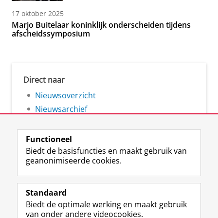
17 oktober 2025
Marjo Buitelaar koninklijk onderscheiden tijdens
afscheidssymposium
Direct naar
Nieuwsoverzicht
Nieuwsarchief
Functioneel
Biedt de basisfuncties en maakt gebruik van
geanonimiseerde cookies.
F
L
R
I
Y
Volg de RUG
a
i
S
n
o
Standaard
c
n
S
s
u
Biedt de optimale werking en maakt gebruik
e
k
-
t
T
Studiekiezers
van onder andere videocookies.
b
e
f
a
u