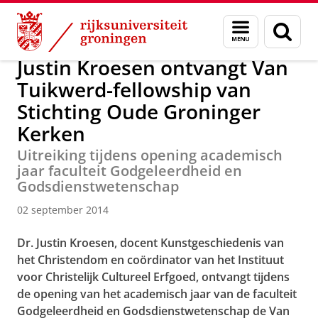
Skip
Skip
Over ons
Actueel
Nieuws
Nieuwsberichten
Menu
Zoek
to
to
en
Content
Navigation
zoeken
Justin Kroesen ontvangt Van
Tuikwerd-fellowship van
Stichting Oude Groninger
Kerken
Uitreiking tijdens opening academisch
jaar faculteit Godgeleerdheid en
Godsdienstwetenschap
02 september 2014
Dr. Justin Kroesen, docent Kunstgeschiedenis van
het Christendom en coördinator van het Instituut
voor Christelijk Cultureel Erfgoed, ontvangt tijdens
de opening van het academisch jaar van de faculteit
Godgeleerdheid en Godsdienstwetenschap de Van