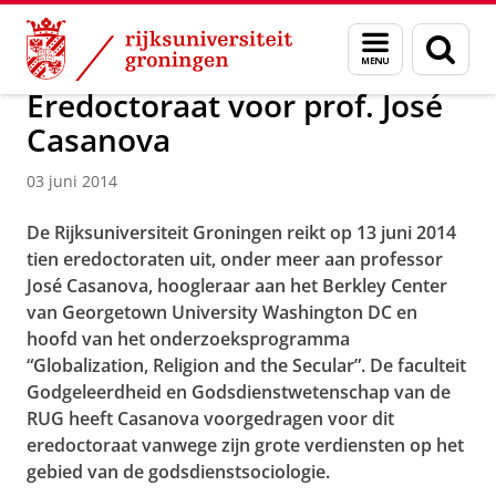
Skip
Skip
Over ons
Actueel
Nieuws
Nieuwsberichten
Menu
Zoek
to
to
en
Content
Navigation
zoeken
Eredoctoraat voor prof. José
Casanova
03 juni 2014
De Rijksuniversiteit Groningen reikt op 13 juni 2014
tien eredoctoraten uit, onder meer aan professor
José Casanova, hoogleraar aan het Berkley Center
van Georgetown University Washington DC en
hoofd van het onderzoeksprogramma
“Globalization, Religion and the Secular”. De faculteit
Godgeleerdheid en Godsdienstwetenschap van de
RUG heeft Casanova voorgedragen voor dit
eredoctoraat vanwege zijn grote verdiensten op het
gebied van de godsdienstsociologie.