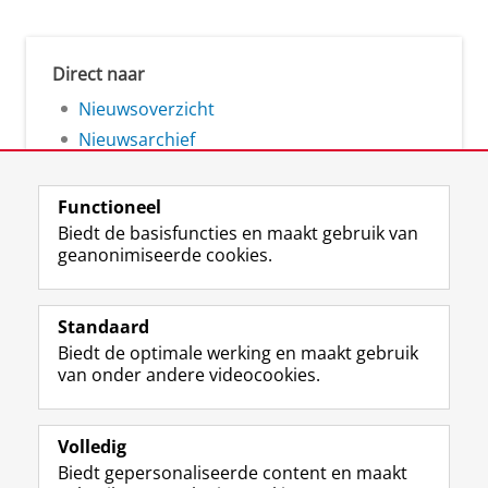
Direct naar
Nieuwsoverzicht
Nieuwsarchief
Functioneel
Biedt de basisfuncties en maakt gebruik van
geanonimiseerde cookies.
F
L
R
I
Y
Volg de RUG
a
i
S
n
o
Standaard
c
n
S
s
u
Biedt de optimale werking en maakt gebruik
e
k
-
t
T
Studiekiezers
van onder andere videocookies.
b
e
f
a
u
Maatschappij/bedrijven
o
d
e
g
b
o
I
e
r
e
Alumni
k
n
d
a
-
Volledig
p
-
R
m
k
Biedt gepersonaliseerde content en maakt
Over ons