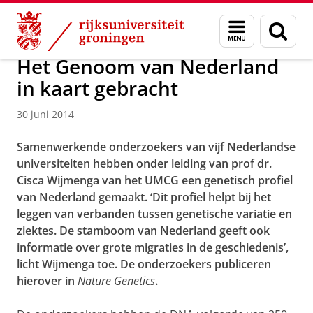
Skip
Skip
Over ons
Actueel
Nieuws
Nieuwsberichten
Menu
Zoek
to
to
en
Content
Navigation
zoeken
Het Genoom van Nederland
in kaart gebracht
30 juni 2014
Samenwerkende onderzoekers van vijf Nederlandse
universiteiten hebben onder leiding van prof dr.
Cisca Wijmenga van het UMCG een genetisch profiel
van Nederland gemaakt. ‘Dit profiel helpt bij het
leggen van verbanden tussen genetische variatie en
ziektes. De stamboom van Nederland geeft ook
informatie over grote migraties in de geschiedenis’,
licht Wijmenga toe. De onderzoekers publiceren
hierover in
Nature Genetics
.