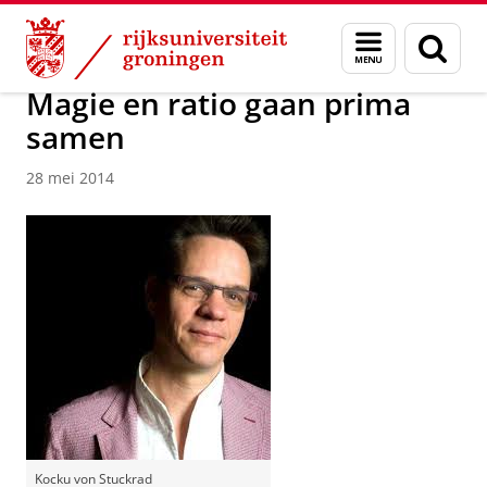
Skip
Skip
Over ons
Actueel
Nieuws
Nieuwsberichten
Menu
Zoek
to
to
en
Content
Navigation
zoeken
Magie en ratio gaan prima
samen
28 mei 2014
Kocku von Stuckrad