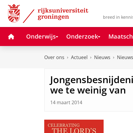
Skip
Skip
to
to
Content
Navigation
breed in kenni
Home
Onderwijs
Onderzoek
Maatsch
Over ons
Actueel
Nieuws
Nieuws
Jongensbesnijden
we te weinig van
14 maart 2014