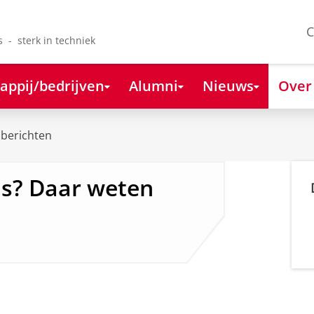
C
s - sterk in techniek
appij/bedrijven
Alumni
Nieuws
Over
berichten
is? Daar weten