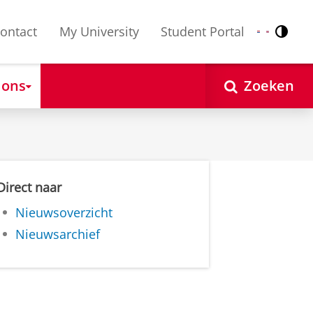
ontact
My University
Student Portal
Contr
Nederlands
English
 ons
Zoeken
Direct naar
Nieuwsoverzicht
Nieuwsarchief