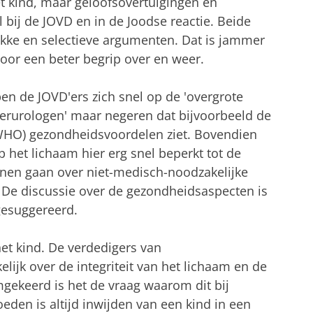
 kind, maar geloofsovertuigingen en
al
bij de JOVD en in de Joodse
reactie. Beide
akke en selectieve argumenten. Dat is jammer
voor een beter begrip over en weer.
n de JOVD'ers zich snel op de 'overgrote
rurologen' maar negeren dat bijvoorbeeld de
WHO) gezondheidsvoordelen ziet.
Bovendien
p het lichaam hier erg snel beperkt tot de
unnen gaan over niet-medisch-noodzakelijke
.
De discussie over de gezondheidsaspecten is
gesuggereerd.
het kind. De verdedigers van
ijk over de integriteit van het lichaam en de
mgekeerd is het de vraag waarom dit bij
eden is altijd inwijden van een kind in een