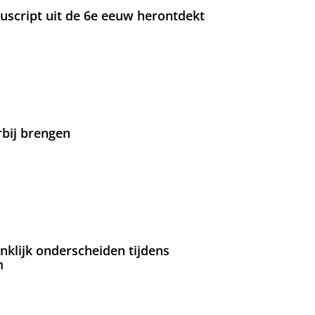
nuscript uit de 6e eeuw herontdekt
rbij brengen
nklijk onderscheiden tijdens
m