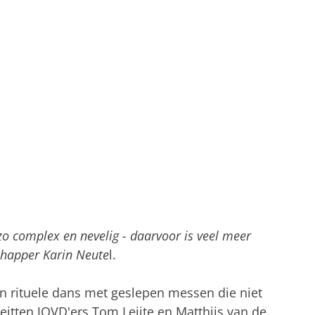
zo complex en nevelig - daarvoor is veel meer
schapper Karin Neute
l.
en rituele dans met geslepen messen die niet
leitten
JOVD'ers Tom Leijte en Matthijs
van de