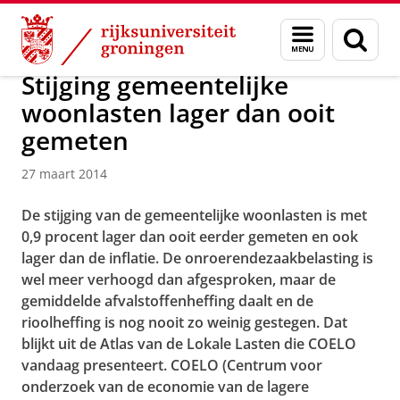
Skip
Skip
Over ons
Actueel
Nieuws
Nieuwsberichten
Menu
Zoek
to
to
en
Content
Navigation
zoeken
Stijging gemeentelijke
woonlasten lager dan ooit
gemeten
27 maart 2014
De stijging van de gemeentelijke woonlasten is met
0,9 procent lager dan ooit eerder gemeten en ook
lager dan de inflatie. De onroerendezaakbelasting is
wel meer verhoogd dan afgesproken, maar de
gemiddelde afvalstoffenheffing daalt en de
rioolheffing is nog nooit zo weinig gestegen. Dat
blijkt uit de Atlas van de Lokale Lasten die COELO
vandaag presenteert. COELO (Centrum voor
onderzoek van de economie van de lagere