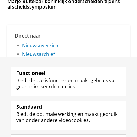
Marjo Buitelaar koninklijk onderscheiden tijdens
afscheidssymposium
Direct naar
Nieuwsoverzicht
Nieuwsarchief
Functioneel
Biedt de basisfuncties en maakt gebruik van
geanonimiseerde cookies.
F
L
R
I
Y
Volg de RUG
a
i
S
n
o
Standaard
c
n
S
s
u
Biedt de optimale werking en maakt gebruik
e
k
-
t
T
Studiekiezers
van onder andere videocookies.
b
e
f
a
u
Maatschappij/bedrijven
o
d
e
g
b
o
I
e
r
e