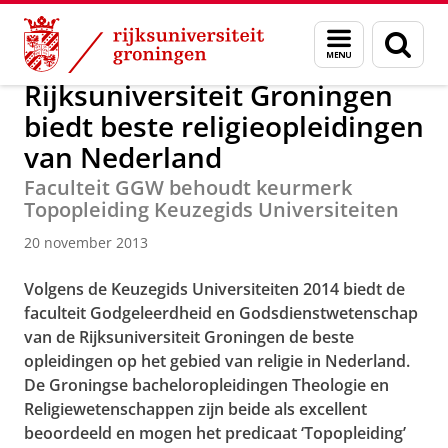
Skip
Skip
Over ons
Actueel
Nieuws
Nieuwsberichten
Menu
Zoek
to
to
en
Content
Navigation
zoeken
Rijksuniversiteit Groningen
biedt beste religieopleidingen
van Nederland
Faculteit GGW behoudt keurmerk
Topopleiding Keuzegids Universiteiten
20 november 2013
Volgens de Keuzegids Universiteiten 2014 biedt de
faculteit Godgeleerdheid en Godsdienstwetenschap
van de Rijksuniversiteit Groningen de beste
opleidingen op het gebied van religie in Nederland.
De Groningse bacheloropleidingen Theologie en
Religiewetenschappen zijn beide als excellent
beoordeeld en mogen het predicaat ‘Topopleiding’