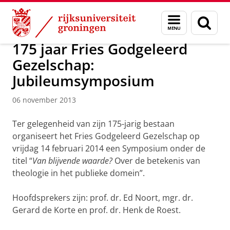
Skip
Skip
Over ons
Actueel
Nieuws
Nieuwsberichten
Menu
Zoek
to
to
en
Content
Navigation
zoeken
175 jaar Fries Godgeleerd
Gezelschap:
Jubileumsymposium
06 november 2013
Ter gelegenheid van zijn 175-jarig bestaan
organiseert het Fries Godgeleerd Gezelschap op
vrijdag 14 februari 2014 een Symposium onder de
titel “
Van blijvende waarde?
Over de betekenis van
theologie in het publieke domein”.
Hoofdsprekers zijn: prof. dr. Ed Noort, mgr. dr.
Gerard de Korte en prof. dr. Henk de Roest.