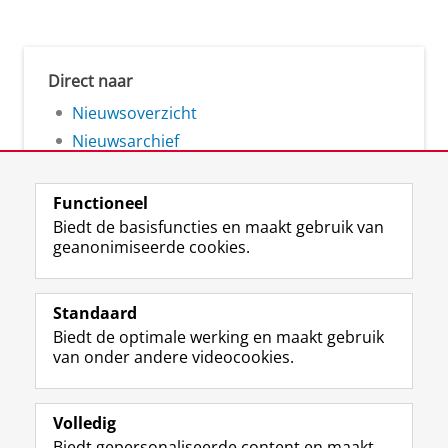
Direct naar
Nieuwsoverzicht
Nieuwsarchief
Functioneel
Biedt de basisfuncties en maakt gebruik van
geanonimiseerde cookies.
F
L
R
I
Y
Volg de RUG
a
i
S
n
o
Standaard
c
n
S
s
u
Biedt de optimale werking en maakt gebruik
e
k
-
t
T
Studiekiezers
van onder andere videocookies.
b
e
f
a
u
Maatschappij/bedrijven
o
d
e
g
b
o
I
e
r
e
Alumni
k
n
d
a
-
Volledig
p
-
R
m
k
Biedt gepersonaliseerde content en maakt