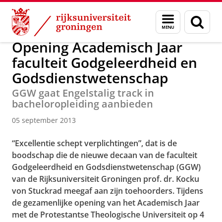
Skip
Skip
Over ons
Actueel
Nieuws
Nieuwsberichten
Menu
Zoek
to
to
en
Content
Navigation
zoeken
Opening Academisch Jaar
faculteit Godgeleerdheid en
Godsdienstwetenschap
GGW gaat Engelstalig track in
bacheloropleiding aanbieden
05 september 2013
“Excellentie schept verplichtingen”, dat is de
boodschap die de nieuwe decaan van de faculteit
Godgeleerdheid en Godsdienstwetenschap (GGW)
van de Rijksuniversiteit Groningen prof. dr. Kocku
von Stuckrad meegaf aan zijn toehoorders. Tijdens
de gezamenlijke opening van het Academisch Jaar
met de Protestantse Theologische Universiteit op 4