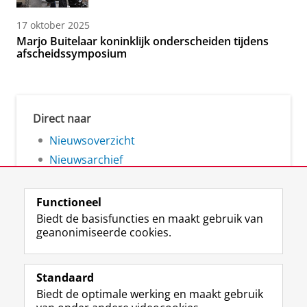
17 oktober 2025
Marjo Buitelaar koninklijk onderscheiden tijdens
afscheidssymposium
Direct naar
Nieuwsoverzicht
Nieuwsarchief
Functioneel
Biedt de basisfuncties en maakt gebruik van
geanonimiseerde cookies.
F
L
R
I
Y
Volg de RUG
a
i
S
n
o
Standaard
c
n
S
s
u
Biedt de optimale werking en maakt gebruik
e
k
-
t
T
Studiekiezers