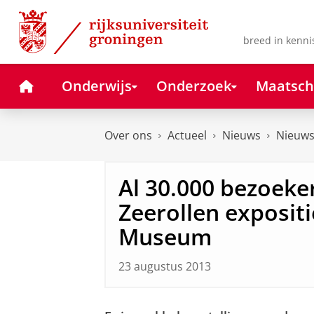
Skip
Skip
to
to
Content
Navigation
breed in kenni
Home
Onderwijs
Onderzoek
Maatsch
Over ons
Actueel
Nieuws
Nieuws
Al 30.000 bezoeke
Zeerollen exposit
Museum
23 augustus 2013