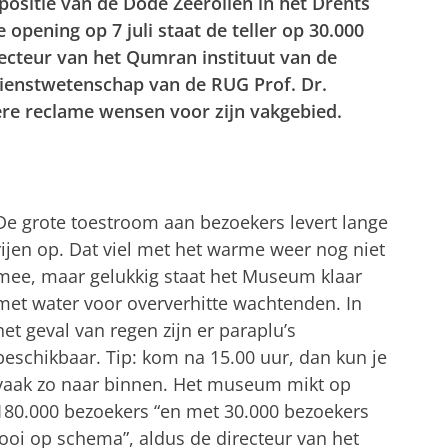
xpositie van de Dode Zeerollen in het Drents
pening op 7 juli staat de teller op 30.000
ecteur van het Qumran instituut van de
dienstwetenschap van de RUG Prof. Dr.
ere reclame wensen voor zijn vakgebied.
De grote toestroom aan bezoekers levert lange
rijen op. Dat viel met het warme weer nog niet
mee, maar gelukkig staat het Museum klaar
met water voor oververhitte wachtenden. In
het geval van regen zijn er paraplu’s
beschikbaar. Tip: kom na 15.00 uur, dan kun je
vaak zo naar binnen. Het museum mikt op
180.000 bezoekers “en met 30.000 bezoekers
ooi op schema”, aldus de directeur van het