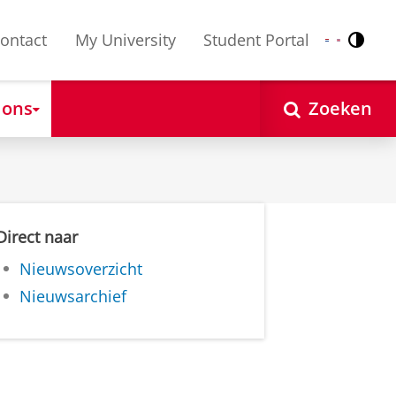
ontact
My University
Student Portal
Contr
Nederlands
English
 ons
Zoeken
Direct naar
Nieuwsoverzicht
Nieuwsarchief