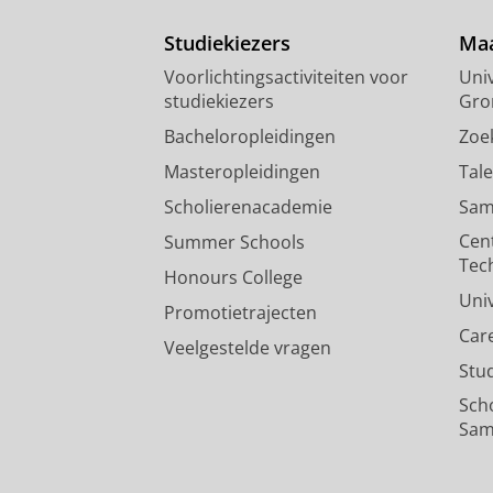
Studiekiezers
Maa
Voorlichtingsactiviteiten voor
Univ
studiekiezers
Gro
Bacheloropleidingen
Zoe
Masteropleidingen
Tal
Scholierenacademie
Sam
Cen
Summer Schools
Tec
Honours College
Uni
Promotietrajecten
Car
Veelgestelde vragen
Stu
Sch
Sam