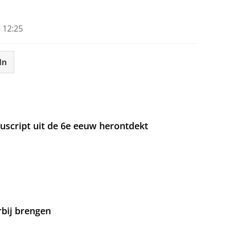
 12:25
In
nuscript uit de 6e eeuw herontdekt
rbij brengen