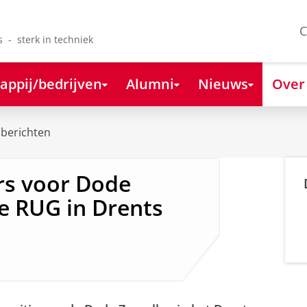
C
s - sterk in techniek
appij/bedrijven
Alumni
Nieuws
Over
berichten
rs voor Dode
ie RUG in Drents