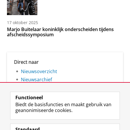
17 oktober 2025
Marjo Buitelaar koninklijk onderscheiden tijdens
afscheidssymposium
Direct naar
Nieuwsoverzicht
Nieuwsarchief
Functioneel
Biedt de basisfuncties en maakt gebruik van
geanonimiseerde cookies.
F
L
R
I
Y
Volg de RUG
a
i
S
n
o
Standaard