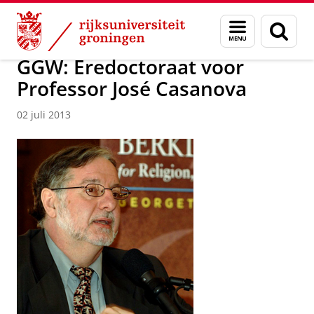
Skip
Skip
Over ons
Actueel
Nieuws
Nieuwsberichten
Menu
Zoek
to
to
en
Content
Navigation
zoeken
GGW: Eredoctoraat voor
Professor José Casanova
02 juli 2013