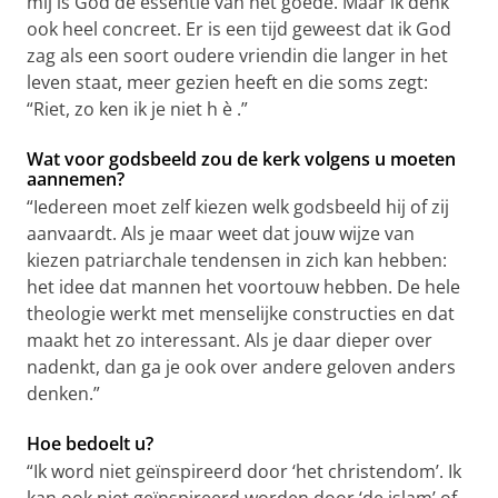
mij is God de essentie van het goede. Maar ik denk
ook heel concreet. Er is een tijd geweest dat ik God
zag als een soort oudere vriendin die langer in het
leven staat, meer gezien heeft en die soms zegt:
“Riet, zo ken ik je niet h
è
.”
Wat voor godsbeeld zou de kerk volgens u moeten
aannemen?
“Iedereen moet zelf kiezen welk godsbeeld hij of zij
aanvaardt. Als je maar weet dat jouw wijze van
kiezen patriarchale tendensen in zich kan hebben:
het idee dat mannen het voortouw hebben. De hele
theologie werkt met menselijke constructies en dat
maakt het zo interessant. Als je daar dieper over
nadenkt, dan ga je ook over andere geloven anders
denken.”
Hoe bedoelt u?
“Ik word niet geïnspireerd door ‘het christendom’. Ik