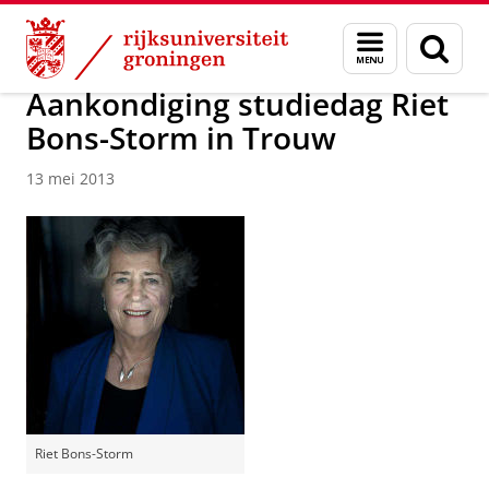
Skip
Skip
Over ons
Actueel
Nieuws
Nieuwsberichten
Menu
Zoek
to
to
en
Content
Navigation
zoeken
Aankondiging studiedag Riet
Bons-Storm in Trouw
13 mei 2013
Riet Bons-Storm