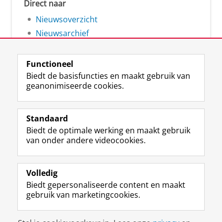
Direct naar
Nieuwsoverzicht
Nieuwsarchief
Functioneel
Biedt de basisfuncties en maakt gebruik van
geanonimiseerde cookies.
F
L
R
I
Y
Volg de RUG
a
i
S
n
o
Standaard
c
n
S
s
u
Biedt de optimale werking en maakt gebruik
e
k
-
t
T
Studiekiezers
van onder andere videocookies.
b
e
f
a
u
Maatschappij/bedrijven
o
d
e
g
b
o
I
e
r
e
Alumni
k
n
d
a
-
Volledig
p
-
R
m
k
Biedt gepersonaliseerde content en maakt
Over ons
a
p
i
-
a
gebruik van marketingcookies.
g
a
j
a
n
i
g
k
c
a
Disclaimer & Copyright
Privacy
Cookies
n
i
s
c
a