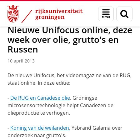
Skip
Skip
Over ons
Actueel
Nieuws
Nieuwsberichten
Menu
Zoek
to
to
en
Content
Navigation
zoeken
Nieuwe Unifocus online, deze
week over olie, grutto's en
Russen
10 april 2013
De nieuwe Unifocus, het videomagazine van de RUG,
staat online. In deze editie:
-
De RUG en Canadese olie
. Groningse
microsensortechnologie helpt Canadezen de
olieproductie te verhogen.
-
Koning van de weilanden
. Ysbrand Galama over
onderzoek naar grutto's.