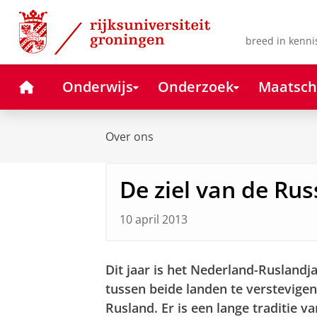
Skip
Skip
to
to
Content
Navigation
breed in kenni
Home
Onderwijs
Onderzoek
Maatsch
Over ons
De ziel van de Ru
10 april 2013
Dit jaar is het Nederland-Ruslandj
tussen beide landen te verstevige
Rusland. Er is een lange traditie 