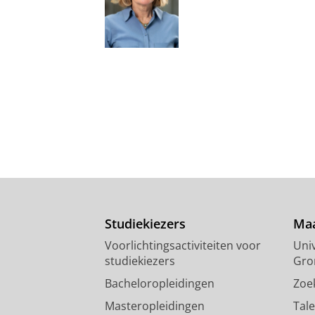
Studiekiezers
Maa
Voorlichtingsactiviteiten voor
Univ
studiekiezers
Gro
Bacheloropleidingen
Zoe
Masteropleidingen
Tal