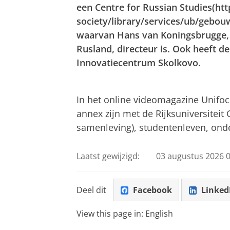
een Centre for Russian Studies(ht
society/library/services/ub/gebou
waarvan Hans van Koningsbrugge, 
Rusland, directeur is. Ook heeft
Innovatiecentrum Skolkovo.
De ziel van de Russen
Pas uw cookie ins
In het online videomagazine Unifo
annex zijn met de Rijksuniversiteit
samenleving), studentenleven, onder
Laatst gewijzigd:
03 augustus 2026 0
Deel dit
Facebook
Linked
View this page in:
English