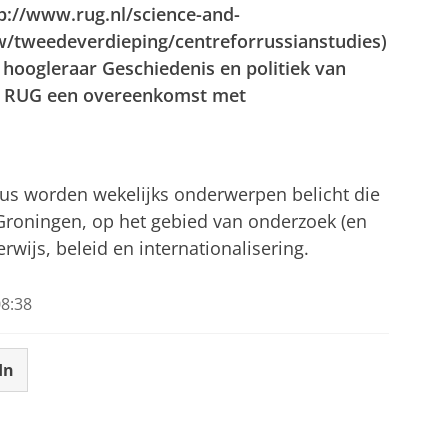
tp://www.rug.nl/science-and-
w/tweedeverdieping/centreforrussianstudies)
hoogleraar Geschiedenis en politiek van
 de RUG een overeenkomst met
tellingen aan
om deze video te zien
cus worden wekelijks onderwerpen belicht die
 Groningen, op het gebied van onderzoek (en
wijs, beleid en internationalisering.
8:38
In