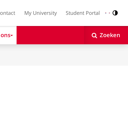
ontact
My University
Student Portal
Contr
Nederlands
English
 ons
Zoeken