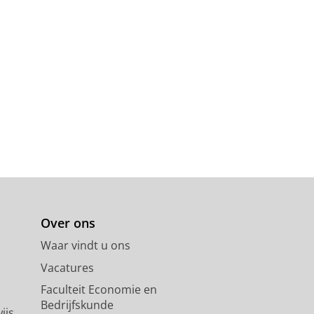
Over ons
Waar vindt u ons
Vacatures
Faculteit Economie en
Bedrijfskunde
ijs