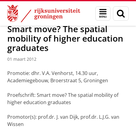
Skip
Skip
Over ons
Actueel
Nieuws
Nieuwsberichten
Menu
Zoek
to
to
en
Content
Navigation
zoeken
Smart move? The spatial
mobility of higher education
graduates
01 maart 2012
Promotie: dhr. V.A. Venhorst, 14.30 uur,
Academiegebouw, Broerstraat 5, Groningen
Proefschrift: Smart move? The spatial mobility of
higher education graduates
Promotor(s): prof.dr. J. van Dijk, prof.dr. L.J.G. van
Wissen