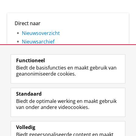
Direct naar
Nieuwsoverzicht
Nieuwsarchief
Functioneel
Biedt de basisfuncties en maakt gebruik van
geanonimiseerde cookies.
F
L
R
I
Y
Volg de RUG
a
i
S
n
o
Standaard
c
n
S
s
u
Biedt de optimale werking en maakt gebruik
e
k
-
t
T
Studiekiezers
van onder andere videocookies.
b
e
f
a
u
Maatschappij/bedrijven
o
d
e
g
b
o
I
e
r
e
Alumni
k
n
d
a
-
Volledig
p
-
R
m
k
Biedt gepersonaliseerde content en maakt