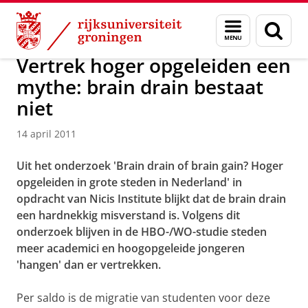
Skip
Skip
Over ons
Actueel
Nieuws
Nieuwsberichten
Menu
Zoek
to
to
en
Content
Navigation
zoeken
Vertrek hoger opgeleiden een
mythe: brain drain bestaat
niet
14 april 2011
Uit het onderzoek 'Brain drain of brain gain? Hoger
opgeleiden in grote steden in Nederland' in
opdracht van Nicis Institute blijkt dat de brain drain
een hardnekkig misverstand is. Volgens dit
onderzoek blijven in de HBO-/WO-studie steden
meer academici en hoogopgeleide jongeren
'hangen' dan er vertrekken.
Per saldo is de migratie van studenten voor deze