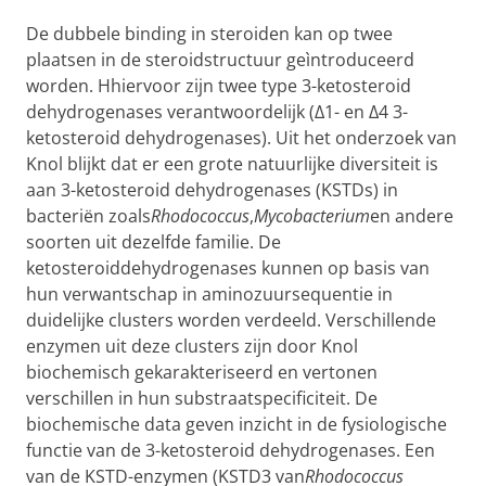
De dubbele binding in steroiden kan op twee
plaatsen in de steroidstructuur geìntroduceerd
worden. Hhiervoor zijn twee type 3-ketosteroid
dehydrogenases verantwoordelijk (∆1- en ∆4 3-
ketosteroid dehydrogenases). Uit het onderzoek van
Knol blijkt dat er een grote natuurlijke diversiteit is
aan 3-ketosteroid dehydrogenases (KSTDs) in
bacteriën zoals
Rhodococcus
,
Mycobacterium
en andere
soorten uit dezelfde familie. De
ketosteroiddehydrogenases kunnen op basis van
hun verwantschap in aminozuursequentie in
duidelijke clusters worden verdeeld. Verschillende
enzymen uit deze clusters zijn door Knol
biochemisch gekarakteriseerd en vertonen
verschillen in hun substraatspecificiteit. De
biochemische data geven inzicht in de fysiologische
functie van de 3-ketosteroid dehydrogenases. Een
van de KSTD-enzymen (KSTD3 van
Rhodococcus