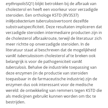
erythropolis
SQ1) blijkt betrokken bij de afbraak van
cholesterol en heeft een voorkeur voor verzadigde
steroiden. Een orthologe KSTD (RV3537)
in
Mycobacterium tuberculosis
vertoont dezelfde
substraatspecificiteit. Deze resultaten impliceren dat
verzadigde steroiden intermediaire producten zijn in
de cholesterol afbraakroute, terwijl de literatuur zich
meer richtte op onverzadigde steroiden. In de
literatuur staat al beschreven dat de mogelijkheid
van
M. tuberculosis
om cholesterol af te breken ook
belangrijk is voor de pathogeniciteit van
M.
tuberculosis
. Behalve de industriële toepassing van
deze enzymen (in de productie van steroiden
toepasbaar in de farmaceutische industrie) zijn de
enzymen dus ook interessant voor de medische
wereld: de ontwikkeling van remmers tegen KSTD die
als medicijnen gebruikt kunnen worden om tbc te
bestrijden.