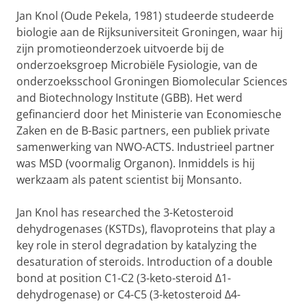
Jan Knol (Oude Pekela, 1981) studeerde studeerde
biologie aan de Rijksuniversiteit Groningen, waar hij
zijn promotieonderzoek uitvoerde bij de
onderzoeksgroep Microbiële Fysiologie, van de
onderzoeksschool Groningen Biomolecular Sciences
and Biotechnology Institute (GBB). Het werd
gefinancierd door het Ministerie van Economiesche
Zaken en de B-Basic partners, een publiek private
samenwerking van NWO-ACTS. Industrieel partner
was MSD (voormalig Organon). Inmiddels is hij
werkzaam als patent scientist bij Monsanto.
Jan Knol has researched the 3-Ketosteroid
dehydrogenases (KSTDs), flavoproteins that play a
key role in sterol degradation by katalyzing the
desaturation of steroids. Introduction of a double
bond at position C1-C2 (3-keto-steroid ∆1-
dehydrogenase) or C4-C5 (3-ketosteroid ∆4-