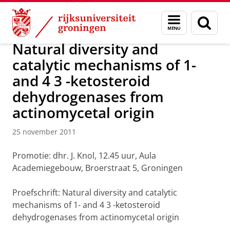
Skip
Skip
Over ons
Actueel
Nieuws
Nieuwsberichten
Menu
Zoek
to
to
en
Content
Navigation
zoeken
Natural diversity and
catalytic mechanisms of 1-
and 4 3 -ketosteroid
dehydrogenases from
actinomycetal origin
25 november 2011
Promotie: dhr. J. Knol, 12.45 uur, Aula
Academiegebouw, Broerstraat 5, Groningen
Proefschrift: Natural diversity and catalytic
mechanisms of 1- and 4 3 -ketosteroid
dehydrogenases from actinomycetal origin