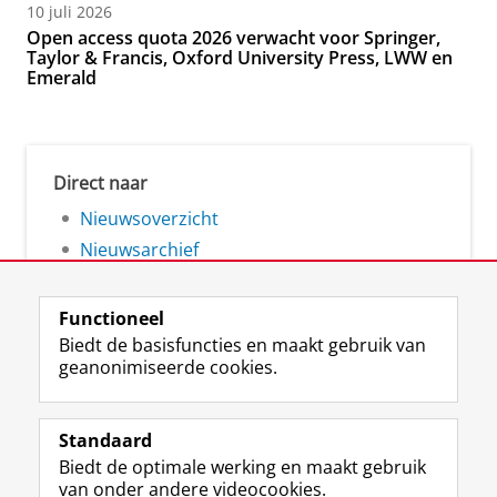
10 juli 2026
Open access quota 2026 verwacht voor Springer,
Taylor & Francis, Oxford University Press, LWW en
Emerald
Direct naar
Nieuwsoverzicht
Nieuwsarchief
Functioneel
Biedt de basisfuncties en maakt gebruik van
geanonimiseerde cookies.
F
L
R
I
Y
Volg de RUG
a
i
S
n
o
Standaard
c
n
S
s
u
Biedt de optimale werking en maakt gebruik
e
k
-
t
T
Studiekiezers
van onder andere videocookies.
b
e
f
a
u