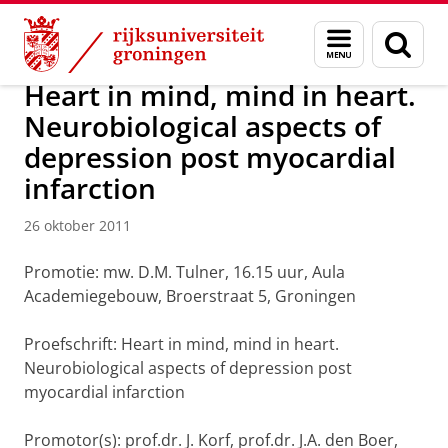
Skip
Skip
Over ons
Actueel
Nieuws
Nieuwsberichten
Menu
Zoek
to
to
en
Content
Navigation
zoeken
Heart in mind, mind in heart.
Neurobiological aspects of
depression post myocardial
infarction
26 oktober 2011
Promotie: mw. D.M. Tulner, 16.15 uur, Aula
Academiegebouw, Broerstraat 5, Groningen
Proefschrift: Heart in mind, mind in heart.
Neurobiological aspects of depression post
myocardial infarction
Promotor(s): prof.dr. J. Korf, prof.dr. J.A. den Boer,