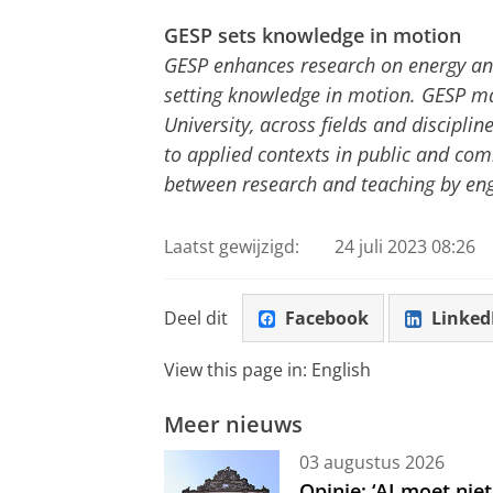
GESP sets knowledge in motion
GESP enhances research on energy and 
setting knowledge in motion. GESP ma
University, across fields and discipli
to applied contexts in public and co
between research and teaching by engag
Laatst gewijzigd:
24 juli 2023 08:26
Deel dit
Facebook
Linked
View this page in:
English
Meer nieuws
03 augustus 2026
Opinie: ‘AI moet nie