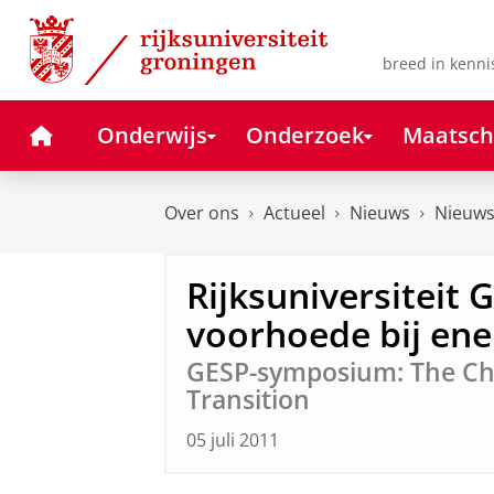
Skip
Skip
to
to
Content
Navigation
breed in kenni
Home
Onderwijs
Onderzoek
Maatsch
Over ons
Actueel
Nieuws
Nieuws
Rijksuniversiteit 
voorhoede bij en
GESP-symposium: The Cha
Transition
05 juli 2011