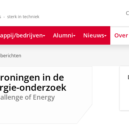
C
s - sterk in techniek
appij/bedrijven
Alumni
Nieuws
Over
berichten
Groningen in de
ergie-onderzoek
llenge of Energy