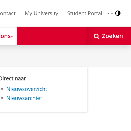
ontact
My University
Student Portal
Contr
Nederlands
English
 ons
Zoeken
Direct naar
Nieuwsoverzicht
Nieuwsarchief