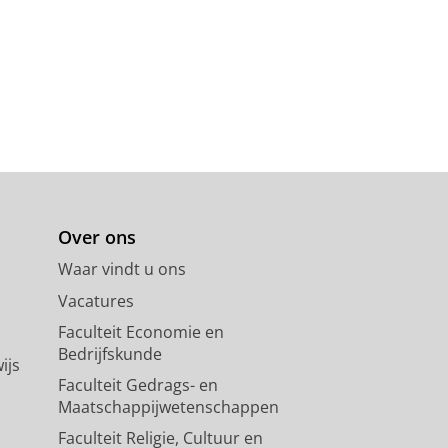
Over ons
Waar vindt u ons
Vacatures
Faculteit Economie en
Bedrijfskunde
ijs
Faculteit Gedrags- en
Maatschappijwetenschappen
Faculteit Religie, Cultuur en