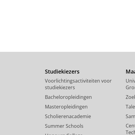
Studiekiezers
Maa
Voorlichtingsactiviteiten voor
Univ
studiekiezers
Gro
Bacheloropleidingen
Zoe
Masteropleidingen
Tal
Scholierenacademie
Sam
Cen
Summer Schools
Tec