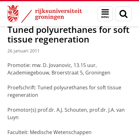
Skip
Skip
Over ons
Actueel
Nieuws
Nieuwsberichten
Menu
Zoek
to
to
en
Content
Navigation
zoeken
Tuned polyurethanes for soft
tissue regeneration
26 januari 2011
Promotie: mw. D. Jovanovic, 13.15 uur,
Academiegebouw, Broerstraat 5, Groningen
Proefschrift: Tuned polyurethanes for soft tissue
regeneration
Promotor(s) prof.dr. A.J. Schouten, prof.dr. J.A. van
Luyn
Faculteit: Medische Wetenschappen