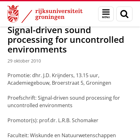
Skip
Skip
Over ons
Actueel
Nieuws
Nieuwsberichten
Menu
Zoek
to
to
en
Content
Navigation
zoeken
Signal-driven sound
processing for uncontrolled
environments
29 oktober 2010
Promotie: dhr. J.D. Krijnders, 13.15 uur,
Academiegebouw, Broerstraat 5, Groningen
Proefschrift: Signal-driven sound processing for
uncontrolled environments
Promotor(s): prof.dr. L.R.B. Schomaker
Faculteit: Wiskunde en Natuurwetenschappen