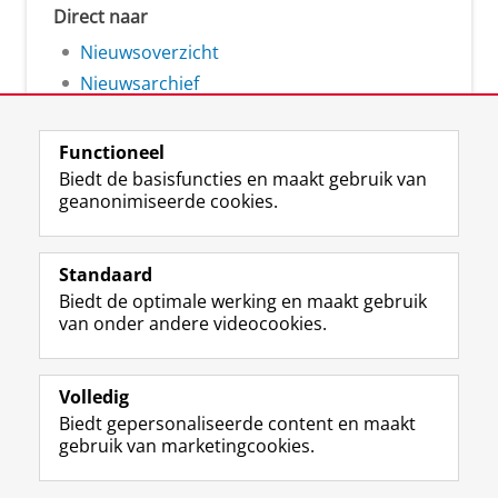
Direct naar
Nieuwsoverzicht
Nieuwsarchief
Functioneel
Biedt de basisfuncties en maakt gebruik van
geanonimiseerde cookies.
F
L
R
I
Y
Volg de RUG
a
i
S
n
o
Standaard
c
n
S
s
u
Biedt de optimale werking en maakt gebruik
e
k
-
t
T
Studiekiezers
van onder andere videocookies.
b
e
f
a
u
Maatschappij/bedrijven
o
d
e
g
b
o
I
e
r
e
Alumni
k
n
d
a
-
Volledig
p
-
R
m
k
Biedt gepersonaliseerde content en maakt
Over ons
a
p
i
-
a
gebruik van marketingcookies.
g
a
j
a
n
i
g
k
c
a