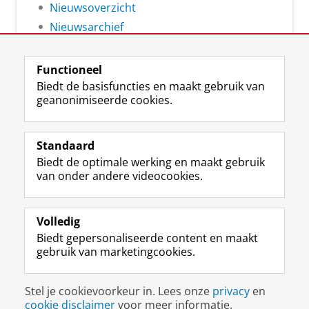
Nieuwsoverzicht
Nieuwsarchief
Functioneel
Biedt de basisfuncties en maakt gebruik van
geanonimiseerde cookies.
F
L
R
I
Y
Volg de RUG
a
i
S
n
o
Standaard
c
n
S
s
u
Biedt de optimale werking en maakt gebruik
e
k
-
t
T
Studiekiezers
van onder andere videocookies.
b
e
f
a
u
Maatschappij/bedrijven
o
d
e
g
b
o
I
e
r
e
Alumni
k
n
d
a
-
Volledig
p
-
R
m
k
Biedt gepersonaliseerde content en maakt
Over ons
a
p
i
-
a
gebruik van marketingcookies.
g
a
j
a
n
i
g
k
c
a
Disclaimer & Copyright
Privacy
Cookies
n
i
s
c
a
Stel je cookievoorkeur in. Lees onze
privacy
en
Inloggen
a
n
u
o
l
cookie disclaimer
voor meer informatie.