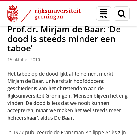
Skip
Skip
Over ons
Actueel
Nieuws
Nieuwsberichten
Menu
Zoek
to
to
en
Content
Navigation
zoeken
Prof.dr. Mirjam de Baar: ‘De
dood is steeds minder een
taboe’
15 oktober 2010
Het taboe op de dood lijkt af te nemen, merkt
Mirjam de Baar, universitair hoofddocent
geschiedenis van het christendom aan de
Rijksuniversiteit Groningen. ‘Mensen blijven het eng
vinden. De dood is iets dat we nooit kunnen
accepteren, maar we maken het wel steeds meer
beheersbaar’, aldus De Baar.
In 1977 publiceerde de Fransman Philippe Ariès zijn