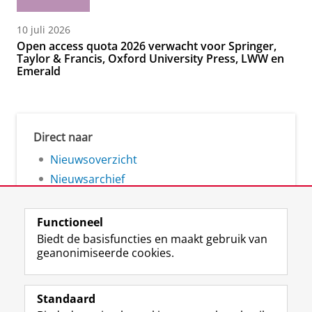
10 juli 2026
Open access quota 2026 verwacht voor Springer,
Taylor & Francis, Oxford University Press, LWW en
Emerald
Direct naar
Nieuwsoverzicht
Nieuwsarchief
Functioneel
Biedt de basisfuncties en maakt gebruik van
geanonimiseerde cookies.
F
L
R
I
Y
Volg de RUG
a
i
S
n
o
Standaard
c
n
S
s
u