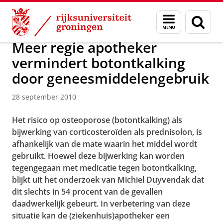
Skip
Skip
Over ons
Actueel
Nieuws
Nieuwsberichten
Menu
Zoek
to
to
en
Content
Navigation
zoeken
Meer regie apotheker
vermindert botontkalking
door geneesmiddelengebruik
28 september 2010
Het risico op osteoporose (botontkalking) als
bijwerking van corticosteroïden als prednisolon, is
afhankelijk van de mate waarin het middel wordt
gebruikt. Hoewel deze bijwerking kan worden
tegengegaan met medicatie tegen botontkalking,
blijkt uit het onderzoek van Michiel Duyvendak dat
dit slechts in 54 procent van de gevallen
daadwerkelijk gebeurt. In verbetering van deze
situatie kan de (ziekenhuis)apotheker een