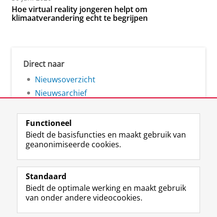
Hoe virtual reality jongeren helpt om
klimaatverandering echt te begrijpen
Direct naar
Nieuwsoverzicht
Nieuwsarchief
Functioneel
Biedt de basisfuncties en maakt gebruik van
geanonimiseerde cookies.
F
L
R
I
Y
Volg de RUG
a
i
S
n
o
Standaard
c
n
S
s
u
Biedt de optimale werking en maakt gebruik
e
k
-
t
T
Studiekiezers
van onder andere videocookies.
b
e
f
a
u
Maatschappij/bedrijven
o
d
e
g
b