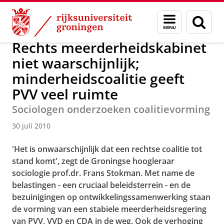
Skip
Skip
Over ons
Actueel
Nieuws
Nieuwsberichten
Menu
Zoek
to
to
en
Content
Navigation
zoeken
Rechts meerderheidskabinet
niet waarschijnlijk;
minderheidscoalitie geeft
PVV veel ruimte
Sociologen onderzoeken coalitievorming
30 juli 2010
'Het is onwaarschijnlijk dat een rechtse coalitie tot
stand komt', zegt de Groningse hoogleraar
sociologie prof.dr. Frans Stokman. Met name de
belastingen - een cruciaal beleidsterrein - en de
bezuinigingen op ontwikkelingssamenwerking staan
de vorming van een stabiele meerderheidsregering
van PVV, VVD en CDA in de weg. Ook de verhoging