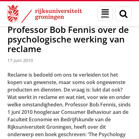
Skip
Skip
Over ons
Actueel
Nieuws
Nieuwsberichten
Menu
Zoek
to
to
en
Content
Navigation
zoeken
Professor Bob Fennis over de
psychologische werking van
reclame
17 juni 2010
Reclame is bedoeld om ons te verleiden tot het
kopen van gewenste, maar soms ook ongewenste
producten en diensten. De vraag is: lukt dat ook?
Wat werkt in reclame en wat niet, voor wie en onder
welke omstandigheden. Professor Bob Fennis, sinds
1 juni 2010 hoogleraar Consumer Behaviour aan de
Faculteit Economie en Bedrijfskunde van de
Rijksuniversiteit Groningen, heeft over dit
onderwerp een boek geschreven: ‘The Psychology