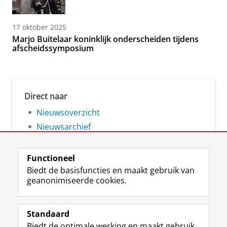
17 oktober 2025
Marjo Buitelaar koninklijk onderscheiden tijdens
afscheidssymposium
Direct naar
Nieuwsoverzicht
Nieuwsarchief
Functioneel
Biedt de basisfuncties en maakt gebruik van
geanonimiseerde cookies.
F
L
R
I
Y
Volg de RUG
a
i
S
n
o
Standaard
c
n
S
s
u
Biedt de optimale werking en maakt gebruik