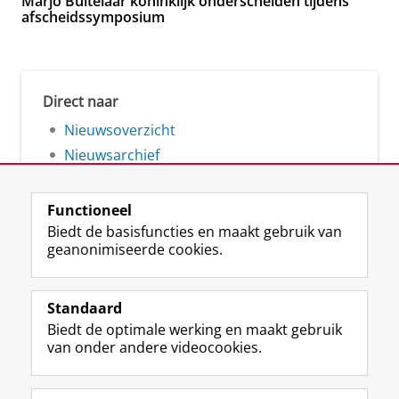
Marjo Buitelaar koninklijk onderscheiden tijdens
afscheidssymposium
Direct naar
Nieuwsoverzicht
Nieuwsarchief
Functioneel
Biedt de basisfuncties en maakt gebruik van
geanonimiseerde cookies.
F
L
R
I
Y
Volg de RUG
a
i
S
n
o
Standaard
c
n
S
s
u
Biedt de optimale werking en maakt gebruik
e
k
-
t
T
Studiekiezers
van onder andere videocookies.
b
e
f
a
u
Maatschappij/bedrijven
o
d
e
g
b
o
I
e
r
e