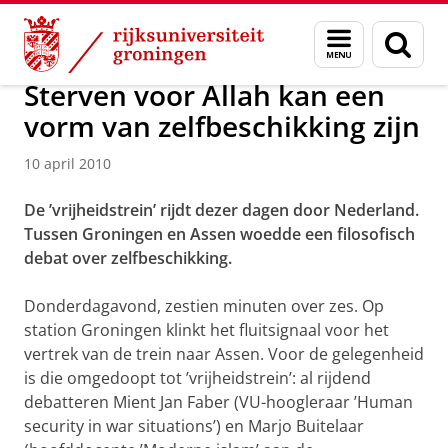
Skip
Skip
Over ons
Actueel
Nieuws
Nieuwsberichten
Menu
Zoek
to
to
en
Content
Navigation
zoeken
Sterven voor Allah kan een
vorm van zelfbeschikking zijn
10 april 2010
De ’vrijheidstrein’ rijdt dezer dagen door Nederland.
Tussen Groningen en Assen woedde een filosofisch
debat over zelfbeschikking.
Donderdagavond, zestien minuten over zes. Op
station Groningen klinkt het fluitsignaal voor het
vertrek van de trein naar Assen. Voor de gelegenheid
is die omgedoopt tot ’vrijheidstrein’: al rijdend
debatteren Mient Jan Faber (VU-hoogleraar ’Human
security in war situations’) en Marjo Buitelaar