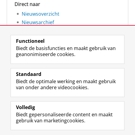
Direct naar
Nieuwsoverzicht
Nieuwsarchief
Functioneel
Biedt de basisfuncties en maakt gebruik van
geanonimiseerde cookies.
F
L
R
I
Y
Volg de RUG
a
i
S
n
o
Standaard
c
n
S
s
u
Biedt de optimale werking en maakt gebruik
e
k
-
t
T
Studiekiezers
van onder andere videocookies.
b
e
f
a
u
Maatschappij/bedrijven
o
d
e
g
b
o
I
e
r
e
Alumni
k
n
d
a
-
Volledig
p
-
R
m
k
Biedt gepersonaliseerde content en maakt
Over ons
a
p
i
-
a
gebruik van marketingcookies.
g
a
j
a
n
i
g
k
c
a