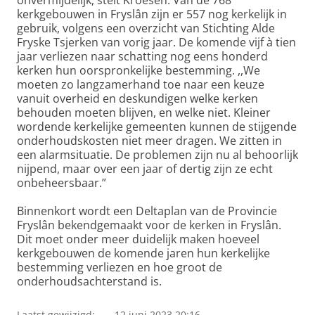
onvermijdelijk, stelt Kroesen. Van de 768
kerkgebouwen in Fryslân zijn er 557 nog kerkelijk in
gebruik, volgens een overzicht van Stichting Alde
Fryske Tsjerken van vorig jaar. De komende vijf à tien
jaar verliezen naar schatting nog eens honderd
kerken hun oorspronkelijke bestemming. ,,We
moeten zo langzamerhand toe naar een keuze
vanuit overheid en deskundigen welke kerken
behouden moeten blijven, en welke niet. Kleiner
wordende kerkelijke gemeenten kunnen de stijgende
onderhoudskosten niet meer dragen. We zitten in
een alarmsituatie. De problemen zijn nu al behoorlijk
nijpend, maar over een jaar of dertig zijn ze echt
onbeheersbaar.”
Binnenkort wordt een Deltaplan van de Provincie
Fryslân bekendgemaakt voor de kerken in Fryslân.
Dit moet onder meer duidelijk maken hoeveel
kerkgebouwen de komende jaren hun kerkelijke
bestemming verliezen en hoe groot de
onderhoudsachterstand is.
Laatst gewijzigd:
12 juni 2023 20:16