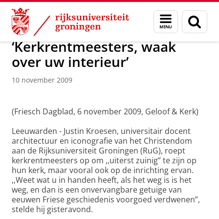
Skip
Skip
Over ons
Actueel
Nieuws
Nieuwsberichten
Menu
Zoek
to
to
en
Content
Navigation
zoeken
‘Kerkrentmeesters, waak
over uw interieur’
10 november 2009
(Friesch Dagblad, 6 november 2009, Geloof & Kerk)
Leeuwarden - Justin Kroesen, universitair docent
architectuur en iconografie van het Christendom
aan de Rijksuniversiteit Groningen (RuG), roept
kerkrentmeesters op om ,,uiterst zuinig” te zijn op
hun kerk, maar vooral ook op de inrichting ervan.
,,Weet wat u in handen heeft, als het weg is is het
weg, en dan is een onvervangbare getuige van
eeuwen Friese geschiedenis voorgoed verdwenen”,
stelde hij gisteravond.