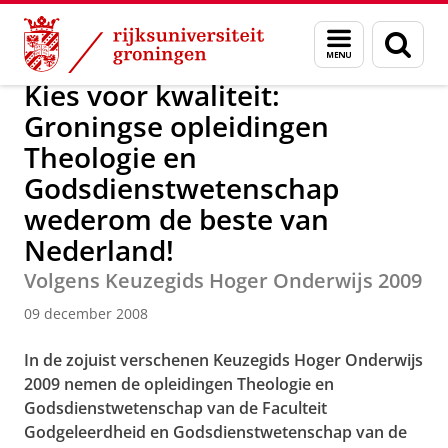
Skip
Skip
Over ons
Actueel
Nieuws
Nieuwsberichten
Menu
Zoek
to
to
en
Content
Navigation
zoeken
Kies voor kwaliteit:
Groningse opleidingen
Theologie en
Godsdienstwetenschap
wederom de beste van
Nederland!
Volgens Keuzegids Hoger Onderwijs 2009
09 december 2008
In de zojuist verschenen Keuzegids Hoger Onderwijs
2009 nemen de opleidingen Theologie en
Godsdienstwetenschap van de Faculteit
Godgeleerdheid en Godsdienstwetenschap van de