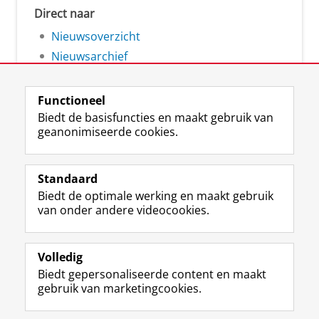
Direct naar
Nieuwsoverzicht
Nieuwsarchief
Functioneel
Biedt de basisfuncties en maakt gebruik van
geanonimiseerde cookies.
F
L
R
I
Y
Volg de RUG
a
i
S
n
o
Standaard
c
n
S
s
u
Biedt de optimale werking en maakt gebruik
e
k
-
t
T
Studiekiezers
van onder andere videocookies.
b
e
f
a
u
Maatschappij/bedrijven
o
d
e
g
b
o
I
e
r
e
Alumni
k
n
d
a
-
Volledig
p
-
R
m
k
Biedt gepersonaliseerde content en maakt
Over ons
a
p
i
-
a
gebruik van marketingcookies.
g
a
j
a
n
i
g
k
c
a