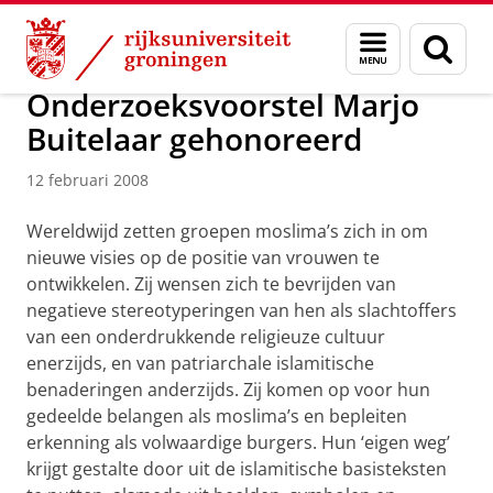
Skip
Skip
Over ons
Actueel
Nieuws
Nieuwsberichten
Menu
Zoek
to
to
en
Content
Navigation
zoeken
Onderzoeksvoorstel Marjo
Buitelaar gehonoreerd
12 februari 2008
Wereldwijd zetten groepen moslima’s zich in om
nieuwe visies op de positie van vrouwen te
ontwikkelen. Zij wensen zich te bevrijden van
negatieve stereotyperingen van hen als slachtoffers
van een onderdrukkende religieuze cultuur
enerzijds, en van patriarchale islamitische
benaderingen anderzijds. Zij komen op voor hun
gedeelde belangen als moslima’s en bepleiten
erkenning als volwaardige burgers. Hun ‘eigen weg’
krijgt gestalte door uit de islamitische basisteksten