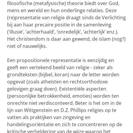
filosofische (metafysische) theorie biedt over God,
mens en wereld en hun onderlinge relaties. Deze
(re)presentatie van religie draagt sinds de Verlichting
bij aan haar precaire positie in de samenleving
(‘illusie’, ‘achterhaald’, ‘onredelijk’, ‘achterlijk’ enz.).
Het christendom is daar aan gewend, de islam (nog?)
niet of nauwelijks.
Een propositionele representatie is eenzijdig en
geeft een vertekend beeld van religie - zeker als
grondteksten (bijbel, koran) naar de letter worden
opgevat (zoals atheïsten en rechtsorthodoxe
gelovigen graag doen). Existentiële aspecten
(persoonlijke betrokkenheid, emoties) worden ten
onrechte niet verdisconteerd. Beter is het om in de
lijn van Wittgenstein en D.Z. Phillips religies op te
vatten als praktijken van zingeving en
handelingsoriëntatie en zich te concentreren op de
kritische verheldering van de wijze waarop het