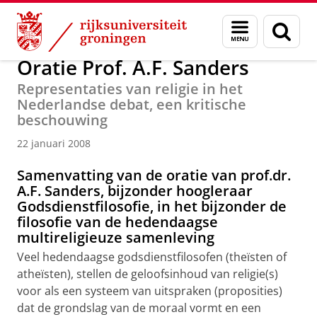
Skip
Skip
Over ons
Actueel
Nieuws
Nieuwsberichten
Menu
Zoek
to
to
en
Content
Navigation
zoeken
Oratie Prof. A.F. Sanders
Representaties van religie in het
Nederlandse debat, een kritische
beschouwing
22 januari 2008
Samenvatting van de oratie van prof.dr.
A.F. Sanders, bijzonder hoogleraar
Godsdienstfilosofie, in het bijzonder de
filosofie van de hedendaagse
multireligieuze samenleving
Veel hedendaagse godsdienstfilosofen (theïsten of
atheïsten), stellen de geloofsinhoud van religie(s)
voor als een systeem van uitspraken (proposities)
dat de grondslag van de moraal vormt en een