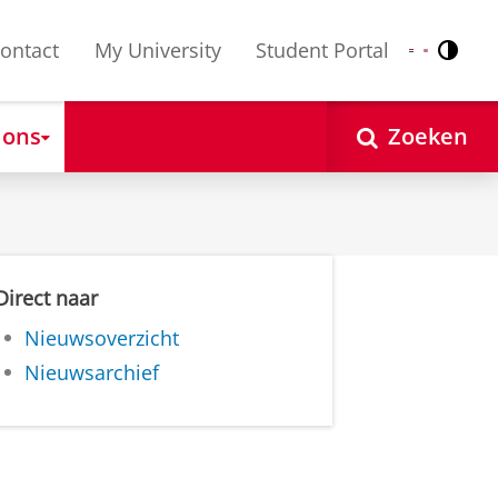
ontact
My University
Student Portal
Contr
Nederlands
English
 ons
Zoeken
Direct naar
Nieuwsoverzicht
Nieuwsarchief