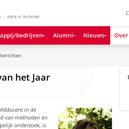
C
s - sterk in techniek
appij/bedrijven
Alumni
Nieuws
Over
berichten
van het Jaar
oofddocent in de
ed van methoden en
elijk onderzoek, is