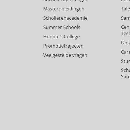
Masteropleidingen
Tal
Scholierenacademie
Sam
Cen
Summer Schools
Tec
Honours College
Uni
Promotietrajecten
Car
Veelgestelde vragen
Stu
Sch
Sam