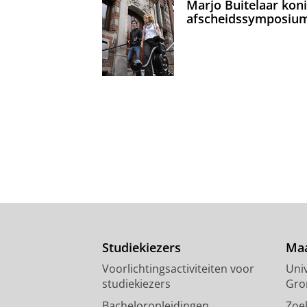
Marjo Buitelaar koni
afscheidssymposiu
Studiekiezers
Maa
Voorlichtingsactiviteiten voor
Univ
studiekiezers
Gro
Bacheloropleidingen
Zoe