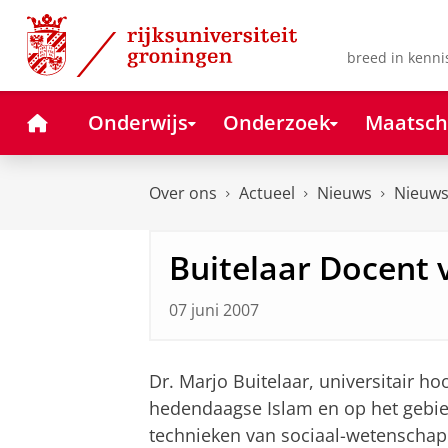
Skip
Skip
to
to
Content
Navigation
breed in kenni
Home
Onderwijs
Onderzoek
Maatsch
Over ons
Actueel
Nieuws
Nieuws
Buitelaar Docent 
07 juni 2007
Dr. Marjo Buitelaar, universitair h
hedendaagse Islam en op het gebi
technieken van sociaal-wetenschapp