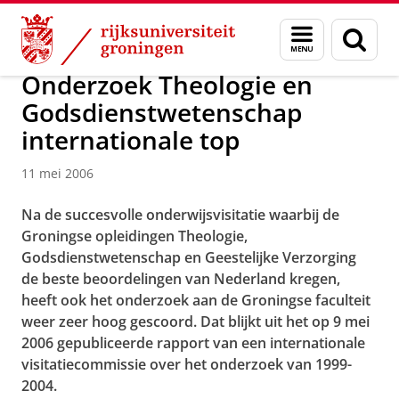
Skip
Skip
Over ons
Actueel
Nieuws
Nieuwsberichten
Menu
Zoek
to
to
en
Content
Navigation
zoeken
Onderzoek Theologie en
Godsdienstwetenschap
internationale top
11 mei 2006
Na de succesvolle onderwijsvisitatie waarbij de
Groningse opleidingen Theologie,
Godsdienstwetenschap en Geestelijke Verzorging
de beste beoordelingen van Nederland kregen,
heeft ook het onderzoek aan de Groningse faculteit
weer zeer hoog gescoord. Dat blijkt uit het op 9 mei
2006 gepubliceerde rapport van een internationale
visitatiecommissie over het onderzoek van 1999-
2004.