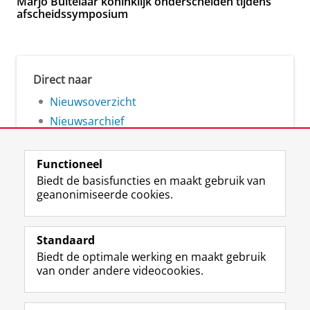
Marjo Buitelaar koninklijk onderscheiden tijdens
afscheidssymposium
Direct naar
Nieuwsoverzicht
Nieuwsarchief
Functioneel
Biedt de basisfuncties en maakt gebruik van
geanonimiseerde cookies.
F
L
R
I
Y
Volg de RUG
a
i
S
n
o
Standaard
c
n
S
s
u
Biedt de optimale werking en maakt gebruik
e
k
-
t
T
Studiekiezers
van onder andere videocookies.
b
e
f
a
u
Maatschappij/bedrijven
o
d
e
g
b
o
I
e
r
e