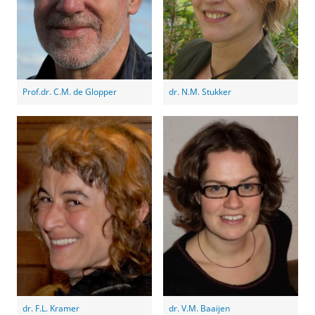
Prof.dr. C.M. de Glopper
dr. N.M. Stukker
dr. F.L. Kramer
dr. V.M. Baaijen