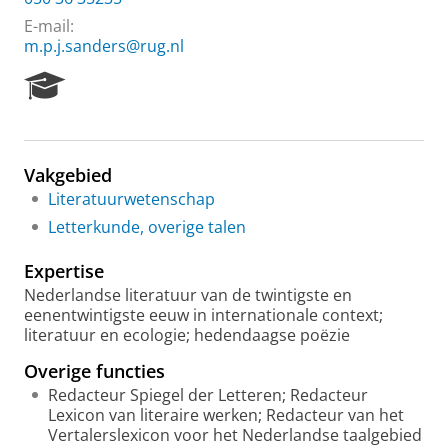
E-mail:
m.p.j.sanders@rug.nl
R
e
s
e
a
Vakgebied
r
Literatuurwetenschap
c
h
Letterkunde, overige talen
P
o
Expertise
r
Nederlandse literatuur van de twintigste en
t
eenentwintigste eeuw in internationale context;
a
literatuur en ecologie; hedendaagse poëzie
l
Overige functies
Redacteur Spiegel der Letteren; Redacteur
Lexicon van literaire werken; Redacteur van het
Vertalerslexicon voor het Nederlandse taalgebied