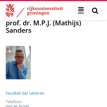
Skip
Skip
Over ons
prof. dr. M.P.J. (Mathijs) Sanders
Menu
Zoek
to
to
en
Content
Navigation
zoeken
prof. dr. M.P.J. (Mathijs)
Sanders
Faculteit der Letteren
Telefoon:
050 36 35235