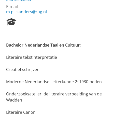
E-mail:
m.p.j.sanders@rug.nl
R
e
s
e
a
Bachelor Nederlandse Taal en Cultuur:
r
c
h
Literaire tekstinterpretatie
P
o
Creatief schrijven
r
t
Moderne Nederlandse Letterkunde 2: 1930-heden
a
l
Onderzoeksatelier: de literaire verbeelding van de
Wadden
Literaire Canon