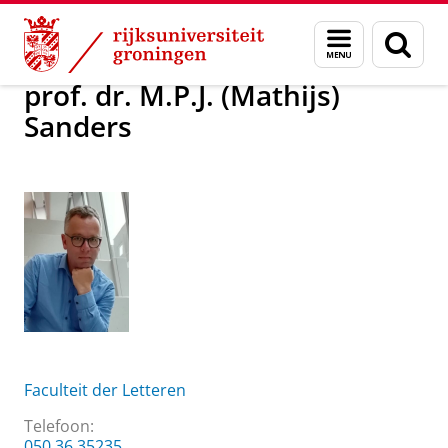
Skip
Skip
Over ons
prof. dr. M.P.J. (Mathijs) Sanders
Menu
Zoek
to
to
en
Content
Navigation
zoeken
prof. dr. M.P.J. (Mathijs)
Sanders
Faculteit der Letteren
Telefoon:
050 36 35235