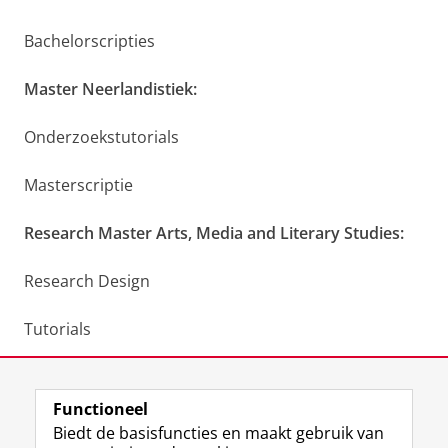
Bachelorscripties
Master Neerlandistiek:
Onderzoekstutorials
Masterscriptie
Research Master Arts, Media and Literary Studies:
Research Design
Tutorials
Master Thesis
Functioneel
Laatst gewijzigd:
31 oktober 2023 14:18
Biedt de basisfuncties en maakt gebruik van