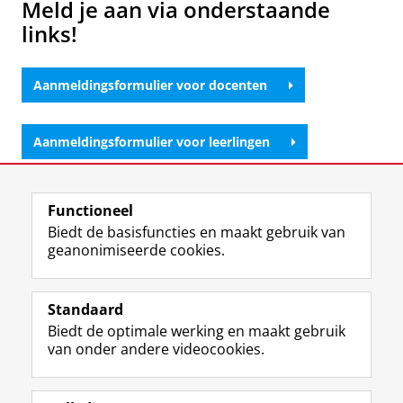
Meld je aan via onderstaande
links!
Aanmeldingsformulier voor docenten
Aanmeldingsformulier voor leerlingen
Laatst gewijzigd:
06 oktober 2025 16:29
Functioneel
Biedt de basisfuncties en maakt gebruik van
geanonimiseerde cookies.
F
L
R
I
Y
Volg de RUG
a
i
S
n
o
Standaard
c
n
S
s
u
Biedt de optimale werking en maakt gebruik
e
k
-
t
T
Studiekiezers
van onder andere videocookies.
b
e
f
a
u
Maatschappij/bedrijven
o
d
e
g
b
o
I
e
r
e