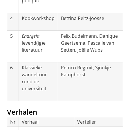
pubquiz
4
Kookworkshop
Bettina Reitz-Joosse
5
Enargeia
:
Felix Budelmann, Danique
levend(ig)e
Geertsema, Pascalle van
literatuur
Setten, Joëlle Wubs
6
Klassieke
Remco Regtuit, Sjoukje
wandeltour
Kamphorst
rond de
universiteit
Verhalen
Nr
Verhaal
Verteller