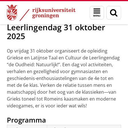
Skip
Skip
Griekse en Latijnse taal en cultuu
Menu
Zoek
to
to
en
Content
Navigation
zoeken
Leerlingendag 31 oktober
2025
Op vrijdag 31 oktober organiseert de opleiding
Griekse en Latijnse Taal en Cultuur de Leerlingendag
“de Oudheid: Natuurlijk!”. Een dag vol activiteiten,
verhalen en gezelligheid voor gymnasiasten en
geschiedenis-enthousiastelingen van de 4e tot en
met de 6e klas. Verken de relatie tussen mens en
maatschappij door het oog van de klassieken—van
Grieks toneel tot Romeins kaasmaken en moderne
videogames, er is voor ieder wat wils!
Programma