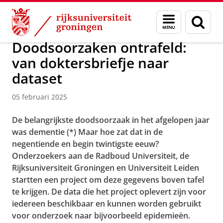
Skip
Skip
Over ons
Actueel
Menu
Zoek
to
to
en
Content
Navigation
zoeken
Doodsoorzaken ontrafeld:
van doktersbriefje naar
dataset
05 februari 2025
De belangrijkste doodsoorzaak in het afgelopen jaar
was dementie (*) Maar hoe zat dat in de
negentiende en begin twintigste eeuw?
Onderzoekers aan de Radboud Universiteit, de
Rijksuniversiteit Groningen en Universiteit Leiden
startten een project om deze gegevens boven tafel
te krijgen. De data die het project oplevert zijn voor
iedereen beschikbaar en kunnen worden gebruikt
voor onderzoek naar bijvoorbeeld epidemieën.