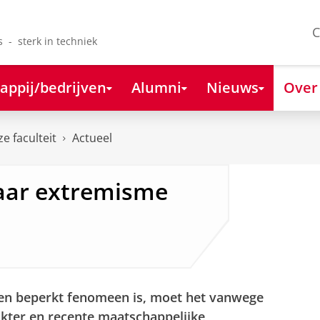
C
s - sterk in techniek
appij/bedrijven
Alumni
Nieuws
Over
e faculteit
Actueel
aar extremisme
een beperkt fenomeen is, moet het vanwege
akter en recente maatschappelijke