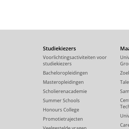
Studiekiezers
Maa
Voorlichtingsactiviteiten voor
Univ
studiekiezers
Gro
Bacheloropleidingen
Zoe
Masteropleidingen
Tal
Scholierenacademie
Sam
Cen
Summer Schools
Tec
Honours College
Uni
Promotietrajecten
Car
Veelgestelde vragen