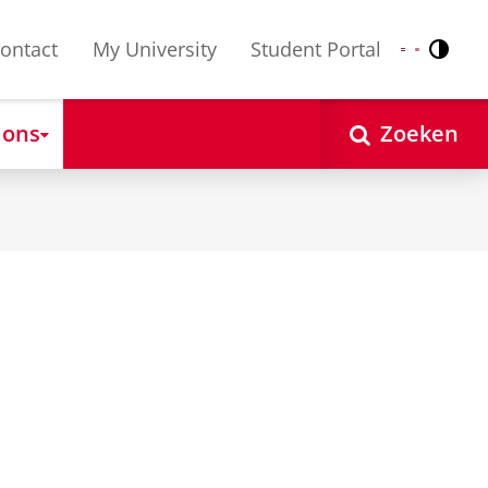
ontact
My University
Student Portal
Contr
Nederlands
English
 ons
Zoeken