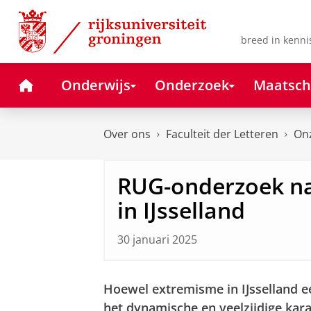
Skip
Skip
to
to
Content
Navigation
breed in kenni
Home
Onderwijs
Onderzoek
Maatsch
Over ons
Faculteit der Letteren
Onz
RUG-onderzoek n
in IJsselland
30 januari 2025
Hoewel extremisme in IJsselland 
het dynamische en veelzijdige kar