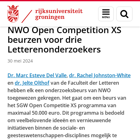
Skip
Skip
Over ons
Actueel
Menu
Zoek
to
to
en
Content
Navigation
zoeken
NWO Open Competition XS
beurzen voor drie
Letterenonderzoekers
30 mei 2024
Dr. Marc Esteve Del Valle
,
dr. Rachel Johnston-White
en
dr. Jelte Olthof
van de Faculteit der Letteren
hebben elk een onderzoeksbeurs van NWO
toegewezen gekregen. Het gaat om een beurs van
het SGW Open Competitie XS programma van
maximaal 50.000 euro. Dit programma is bedoeld
om veelbelovende ideeën en vernieuwende
initiatieven binnen de sociale- en
geesteswetenschappen-disciplines mogelijk te