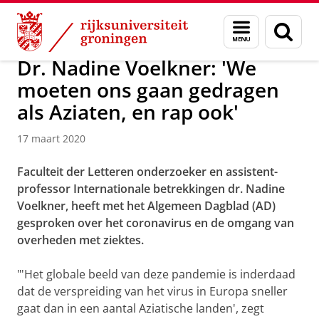
Skip
Skip
Over ons
Actueel
Menu
Zoek
to
to
en
Content
Navigation
zoeken
Dr. Nadine Voelkner: 'We
moeten ons gaan gedragen
als Aziaten, en rap ook'
17 maart 2020
Faculteit der Letteren onderzoeker en assistent-
professor Internationale betrekkingen dr. Nadine
Voelkner, heeft met het Algemeen Dagblad (AD)
gesproken over het coronavirus en de omgang van
overheden met ziektes.
"'Het globale beeld van deze pandemie is inderdaad
dat de verspreiding van het virus in Europa sneller
gaat dan in een aantal Aziatische landen', zegt