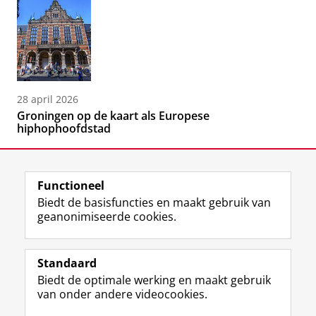
28 april 2026
Groningen op de kaart als Europese
hiphophoofdstad
Functioneel
Biedt de basisfuncties en maakt gebruik van
geanonimiseerde cookies.
F
L
R
I
Y
Volg de RUG
a
i
S
n
o
Standaard
c
n
S
s
u
Biedt de optimale werking en maakt gebruik
e
k
-
t
T
Studiekiezers
van onder andere videocookies.
b
e
f
a
u
Maatschappij/bedrijven
o
d
e
g
b