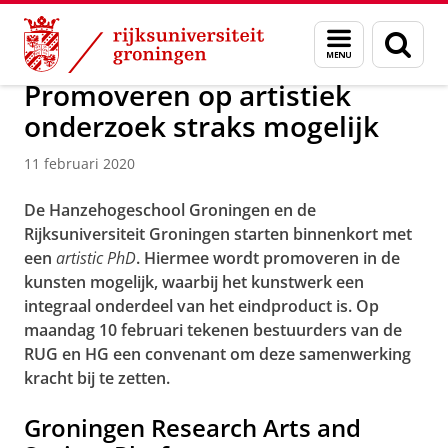
Skip
Skip
Over ons
Actueel
Menu
Zoek
to
to
en
Content
Navigation
zoeken
Promoveren op artistiek
onderzoek straks mogelijk
11 februari 2020
De Hanzehogeschool Groningen en de
Rijksuniversiteit Groningen starten binnenkort met
een
artistic PhD
. Hiermee wordt promoveren in de
kunsten mogelijk, waarbij het kunstwerk een
integraal onderdeel van het eindproduct is.
Op
maandag 10 februari tekenen bestuurders van de
RUG en HG een convenant om deze samenwerking
kracht bij te zetten.
Groningen Research Arts and