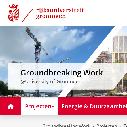
Skip
Skip
to
to
Content
Navigation
Groundbreaking Work
@University of Groningen
Home
Projecten
Energie & Duurzaamhe
Groundbreaking Work
Projecten
Z