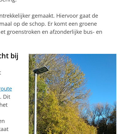
ntrekkelijker gemaakt. Hiervoor gaat de
maal op de schop. Er komt een groene
t groenstroken en afzonderlijke bus- en
ht bij
t
route
 Dit
 het
en
taat