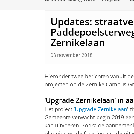
Updates: straatve
Paddepoelsterweg
Zernikelaan
08 november 2018
Hieronder twee berichten vanuit d
projecten op de Zernike Campus G
‘Upgrade Zernikelaan’ in a
Het project ‘
Upgrade Zernikelaan
’ 
Gemeente verwacht begin 2019 een
kan uitvoeren. Zodra de aannemer b
planning en de fasering van de uitv