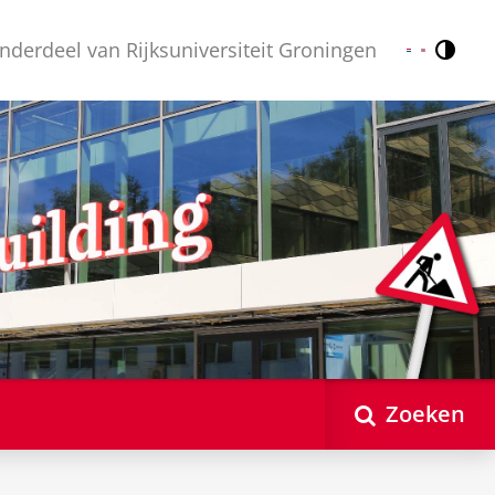
nderdeel van Rijksuniversiteit Groningen
Contr
Nederlands
English
Zoeken