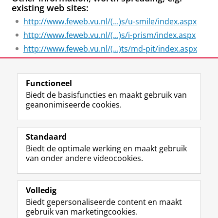
existing web sites:
http://www.feweb.vu.nl/(...)s/u-smile/index.aspx
http://www.feweb.vu.nl/(...)s/i-prism/index.aspx
http://www.feweb.vu.nl/(...)ts/md-pit/index.aspx
Laatst gewijzigd:
20 juni 2024 08:12
Functioneel
Biedt de basisfuncties en maakt gebruik van
geanonimiseerde cookies.
F
L
R
I
Y
Volg de RUG
a
i
S
n
o
Standaard
c
n
S
s
u
Biedt de optimale werking en maakt gebruik
e
k
-
t
T
Studiekiezers
van onder andere videocookies.
b
e
f
a
u
Maatschappij/bedrijven
o
d
e
g
b
o
I
e
r
e
Alumni
k
n
d
a
-
Volledig
p
-
R
m
k
Biedt gepersonaliseerde content en maakt
Over ons
a
p
i
-
a
gebruik van marketingcookies.