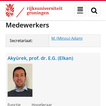
Skip
Skip
to
to
Experimentele Psychologie
Menu
Zoek
Content
Navigation
en
zoeken
Medewerkers
M. (Minou) Adami
Secretariaat:
Akyürek, prof. dr. E.G. (Elkan)
Functie
Hoogleraar